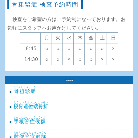
骨粗鬆症 検査予約時間
検査をご希望の方は、予約制になっております。お
気軽にスタッフへお声かけしてください。
月
火
水
木
金
土
日
8:45
○
○
○
○
○
○
×
14:30
○
○
×
○
○
×
×
menu
こつそしょうしょう
骨粗鬆症
とうこつえんいたんこっせつ
橈骨遠位端骨折
しゅこんかんしょうこうぐん
手根管症候群
ちゅうぶかん しょうこうぐん
肘部管症候群